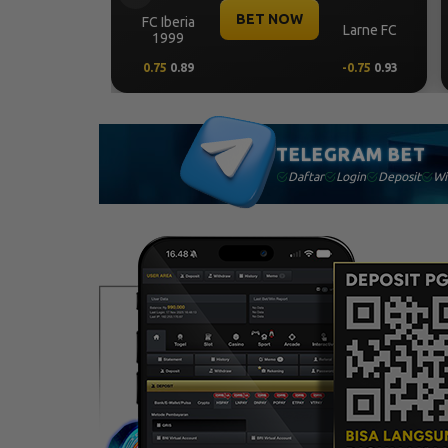
BET NOW
Rayo
Union Saint-
Bodo Glimt
Vallecano
Gilloise
-0.25
0.95
0.75
0.77
-0.75
-0.95
TELEGRAM BET
Daftar
Login
Deposit
Wi