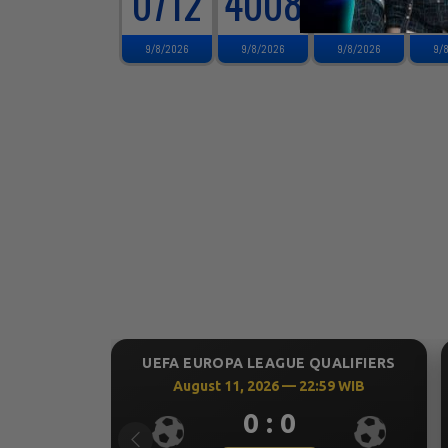
0712
4008
0503
8
9/8/2026
9/8/2026
9/8/2026
9/
UEFA CHAMPIONS LEAGUE QUALIFIERS
 WIB
August 11, 2026 — 22:59 WIB
0 : 0
Previous