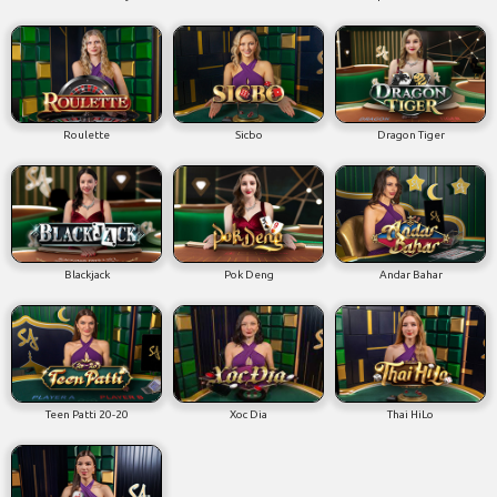
Roulette
Sicbo
Dragon Tiger
Blackjack
Pok Deng
Andar Bahar
Teen Patti 20-20
Xoc Dia
Thai HiLo