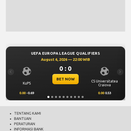
IERS
UEFA EUROPA LEAGUE QUALIFIERS
August 7, 2026 — 00:00 WIB
0 : 0
Previous
Next
BET NOW
CS Universitatea
Red Bull Salzburg
Paf
Craiova
0.00
0.53
0.75
0.60
-0.7
TENTANG KAMI
BANTUAN
PERATURAN
INFORMASI BANK