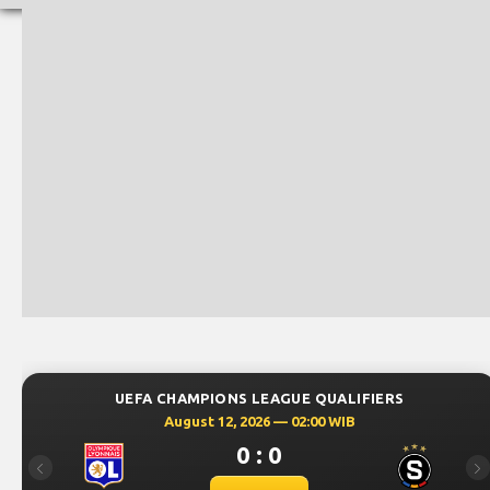
A CHAMPIONS LEAGUE QUALIFIERS
UEFA 
August 12, 2026 — 02:00 WIB
0 : 0
Previous
Ne