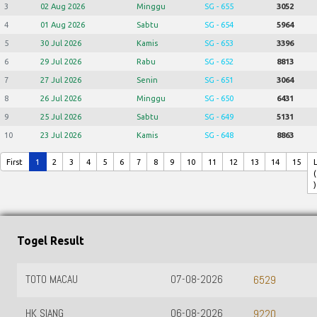
3
02 Aug 2026
Minggu
SG - 655
3052
4
01 Aug 2026
Sabtu
SG - 654
5964
5
30 Jul 2026
Kamis
SG - 653
3396
6
29 Jul 2026
Rabu
SG - 652
8813
7
27 Jul 2026
Senin
SG - 651
3064
8
26 Jul 2026
Minggu
SG - 650
6431
9
25 Jul 2026
Sabtu
SG - 649
5131
10
23 Jul 2026
Kamis
SG - 648
8863
First
1
2
3
4
5
6
7
8
9
10
11
12
13
14
15
(
)
Togel Result
TOTO MACAU
07-08-2026
6529
HK SIANG
06-08-2026
9220