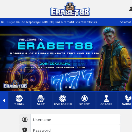
tingan Online Terpercaya ERABET88 | Link Alternatif : 25erabet88.click
Selamat Datan
TOGEL
SLOT
LIVE CASINO
SPORT
ARCADE
SABU