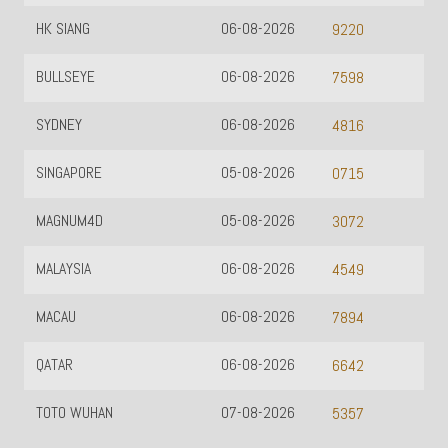
HK SIANG
06-08-2026
9220
BULLSEYE
06-08-2026
7598
SYDNEY
06-08-2026
4816
SINGAPORE
05-08-2026
0715
MAGNUM4D
05-08-2026
3072
MALAYSIA
06-08-2026
4549
MACAU
06-08-2026
7894
QATAR
06-08-2026
6642
TOTO WUHAN
07-08-2026
5357