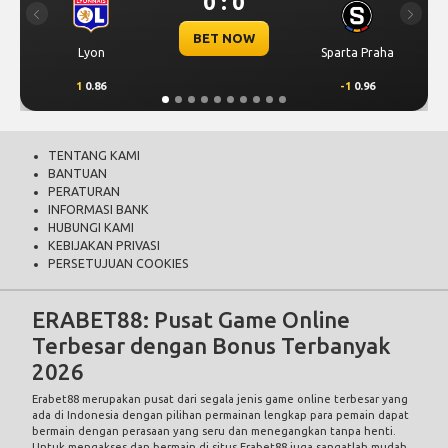
0 : 0
Previous
Next
BET NOW
Lyon
Sparta Praha
1
0.86
-1
0.96
TENTANG KAMI
BANTUAN
PERATURAN
INFORMASI BANK
HUBUNGI KAMI
KEBIJAKAN PRIVASI
PERSETUJUAN COOKIES
ERABET88: Pusat Game Online
Terbesar dengan Bonus Terbanyak
2026
Erabet88 merupakan pusat dari segala jenis game online terbesar yang
ada di Indonesia dengan pilihan permainan lengkap para pemain dapat
bermain dengan perasaan yang seru dan menegangkan tanpa henti.
Untuk mengakses dan bermain di situs Erabet88 juga sangatlah mudah,