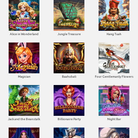
Alice in Wonderland
Jungle Treasure
Hang Tuah
Magician
Baahubali
Four Gentlemanly Flowers
Jack and the Beanstalk
Billionaire Party
Night Bar