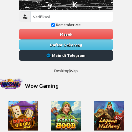
Remember Me
Masuk
Daftar Sekarang
Main di Telegram
Desktop
Wap
Wow Gaming