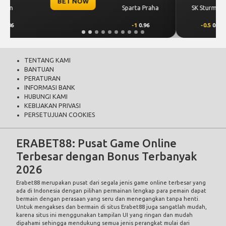
BET NOW
SK Sturm Graz
Fenerbahce
-0.5
0.95
0.5
0.87
TENTANG KAMI
BANTUAN
PERATURAN
INFORMASI BANK
HUBUNGI KAMI
KEBIJAKAN PRIVASI
PERSETUJUAN COOKIES
ERABET88: Pusat Game Online
Terbesar dengan Bonus Terbanyak
2026
Erabet88 merupakan pusat dari segala jenis game online terbesar yang
ada di Indonesia dengan pilihan permainan lengkap para pemain dapat
bermain dengan perasaan yang seru dan menegangkan tanpa henti.
Untuk mengakses dan bermain di situs Erabet88 juga sangatlah mudah,
karena situs ini menggunakan tampilan UI yang ringan dan mudah
dipahami sehingga mendukung semua jenis perangkat mulai dari