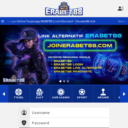
ttingan Online Terpercaya ERABET88 | Link Alternatif : 25erabet88.click
Selamat Datan
TOGEL
SLOT
LIVE CASINO
SPORT
ARCADE
SABU