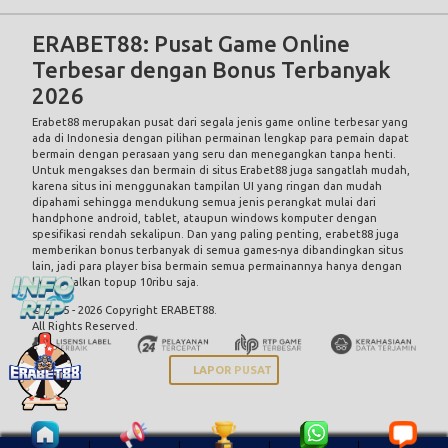
ERABET88: Pusat Game Online
Terbesar dengan Bonus Terbanyak
2026
Erabet88 merupakan pusat dari segala jenis game online terbesar yang
ada di Indonesia dengan pilihan permainan lengkap para pemain dapat
bermain dengan perasaan yang seru dan menegangkan tanpa henti.
Untuk mengakses dan bermain di situs Erabet88 juga sangatlah mudah,
karena situs ini menggunakan tampilan UI yang ringan dan mudah
dipahami sehingga mendukung semua jenis perangkat mulai dari
handphone android, tablet, ataupun windows komputer dengan
spesifikasi rendah sekalipun. Dan yang paling penting, erabet88 juga
memberikan bonus terbanyak di semua games-nya dibandingkan situs
lain, jadi para player bisa bermain semua permainannya hanya dengan
bermodalkan topup 10ribu saja.
© 2015 - 2026 Copyright ERABET88.
All Rights Reserved.
LAPOR PUSAT