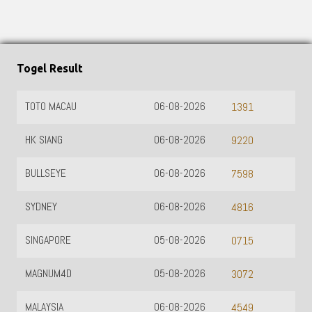
Togel Result
TOTO MACAU
06-08-2026
1391
HK SIANG
06-08-2026
9220
BULLSEYE
06-08-2026
7598
SYDNEY
06-08-2026
4816
SINGAPORE
05-08-2026
0715
MAGNUM4D
05-08-2026
3072
MALAYSIA
06-08-2026
4549