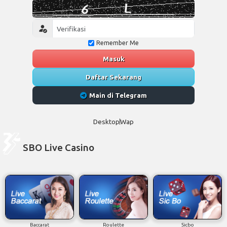
Remember Me
Masuk
Daftar Sekarang
Main di Telegram
Desktop
Wap
SBO Live Casino
Baccarat
Roulette
Sicbo