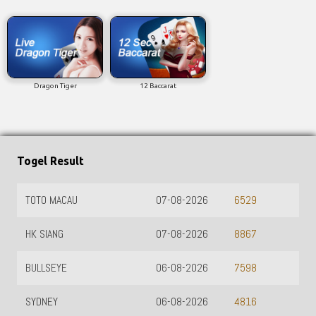
Dragon Tiger
12 Baccarat
Togel Result
TOTO MACAU
07-08-2026
6529
HK SIANG
07-08-2026
8867
BULLSEYE
06-08-2026
7598
SYDNEY
06-08-2026
4816