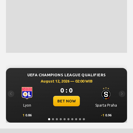
 CHAMPIONS LEAGUE QUALIFIERS
UEFA CHAM
August 12, 2026 — 02:00 WIB
Augu
0 : 0
Previous
Next
BET NOW
Sparta Praha
SK Sturm Graz
-1
0.96
-0.5
0.95