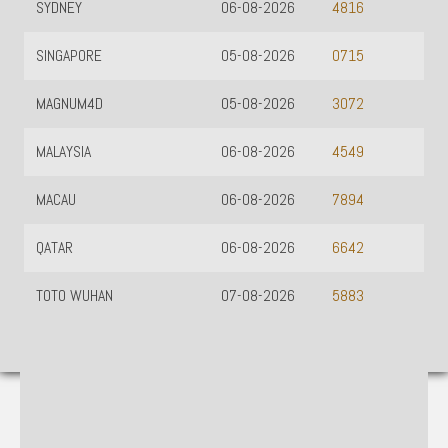
SYDNEY
06-08-2026
4816
SINGAPORE
05-08-2026
0715
MAGNUM4D
05-08-2026
3072
MALAYSIA
06-08-2026
4549
MACAU
06-08-2026
7894
QATAR
06-08-2026
6642
TOTO WUHAN
07-08-2026
5883