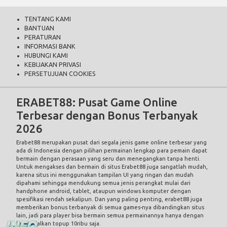
TENTANG KAMI
BANTUAN
PERATURAN
INFORMASI BANK
HUBUNGI KAMI
KEBIJAKAN PRIVASI
PERSETUJUAN COOKIES
ERABET88: Pusat Game Online
Terbesar dengan Bonus Terbanyak
2026
Erabet88 merupakan pusat dari segala jenis game online terbesar yang
ada di Indonesia dengan pilihan permainan lengkap para pemain dapat
bermain dengan perasaan yang seru dan menegangkan tanpa henti.
Untuk mengakses dan bermain di situs Erabet88 juga sangatlah mudah,
karena situs ini menggunakan tampilan UI yang ringan dan mudah
dipahami sehingga mendukung semua jenis perangkat mulai dari
handphone android, tablet, ataupun windows komputer dengan
spesifikasi rendah sekalipun. Dan yang paling penting, erabet88 juga
memberikan bonus terbanyak di semua games-nya dibandingkan situs
lain, jadi para player bisa bermain semua permainannya hanya dengan
bermodalkan topup 10ribu saja.