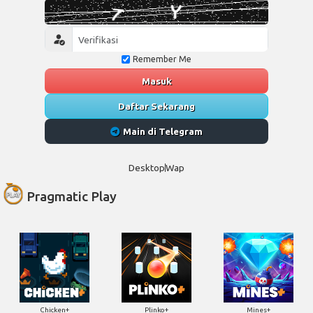
Remember Me
Masuk
Daftar Sekarang
Main di Telegram
Desktop
Wap
Pragmatic Play
Chicken+
Plinko+
Mines+