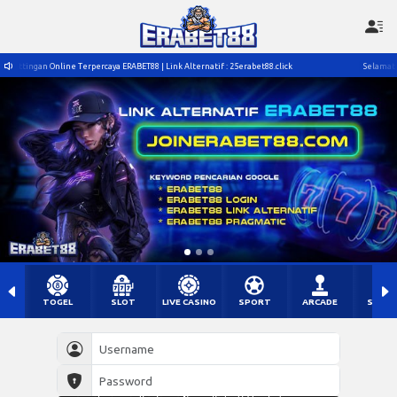
ttingan Online Terpercaya ERABET88 | Link Alternatif : 25erabet88.click
Selamat Datan
TOGEL
SLOT
LIVE CASINO
SPORT
ARCADE
SABU